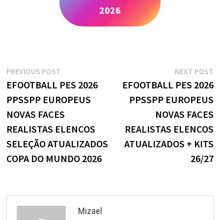
2026
Navegação
Previous
N
PREVIOUS POST
NEXT POST
post:
p
EFOOTBALL PES 2026
EFOOTBALL PES 2026
de
PPSSPP EUROPEUS
PPSSPP EUROPEUS
Post
NOVAS FACES
NOVAS FACES
REALISTAS ELENCOS
REALISTAS ELENCOS
SELEÇÃO ATUALIZADOS
ATUALIZADOS + KITS
COPA DO MUNDO 2026
26/27
Mizael